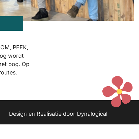
POM, PEEK,
nog wordt
het oog. Op
routes.
Design en Realisatie door
Dynalogical